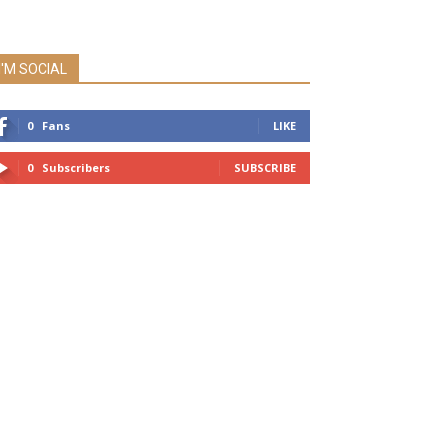
I'M SOCIAL
0
Fans
LIKE
0
Subscribers
SUBSCRIBE