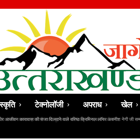
स्कृति
टेक्नोलॉजी
अपराध
खेल
ठोर आजीवन कारावास की सजा दिलवाने वाले वरिष्ठ क्रिमिनल लॉयर अवनीश नेगी जी सम्