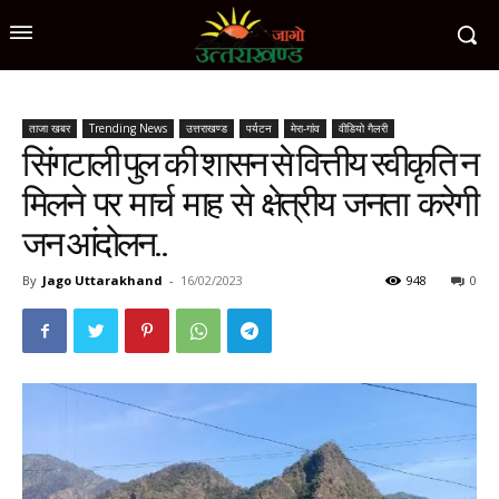
ताजा खबर
Trending News
उत्तराखण्ड
पर्यटन
मेरा-गांव
वीडियो गैलरी
सिंगटाली पुल की शासन से वित्तीय स्वीकृति न
मिलने पर मार्च माह से क्षेत्रीय जनता करेगी
जन आंदोलन..
By
Jago Uttarakhand
-
16/02/2023
948
0