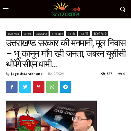
अजब गजब
अपराध
उत्तराखण्ड
ताजा खबर
मेरा-गांव
राजनीति
वीडियो गैलरी
उत्तराखण्ड सरकार की मनमानी, मूल निवास
– भू कानून माँग रही जनता, जबरन यूसीसी
थोपेंगे सीएम धामी…
By
Jago Uttarakhand
-
18/12/2024
327
0