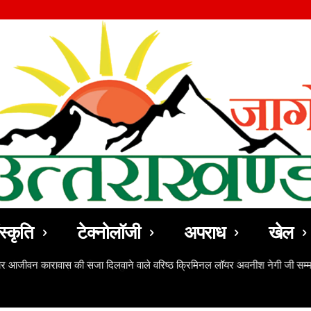
स्कृति
टेक्नोलॉजी
अपराध
खेल
ठोर आजीवन कारावास की सजा दिलवाने वाले वरिष्ठ क्रिमिनल लॉयर अवनीश नेगी जी सम्