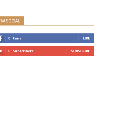
I'M SOCIAL
0
Fans
LIKE
0
Subscribers
SUBSCRIBE