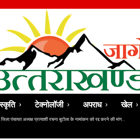
स्कृति
टेक्नोलॉजी
अपराध
खेल
 जिला पंचायत अध्यक्ष प्रत्याशी रचना बुटोला के नामांकन को रद्द करने की मांग…