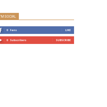
I'M SOCIAL
0
Fans
LIKE
0
Subscribers
SUBSCRIBE