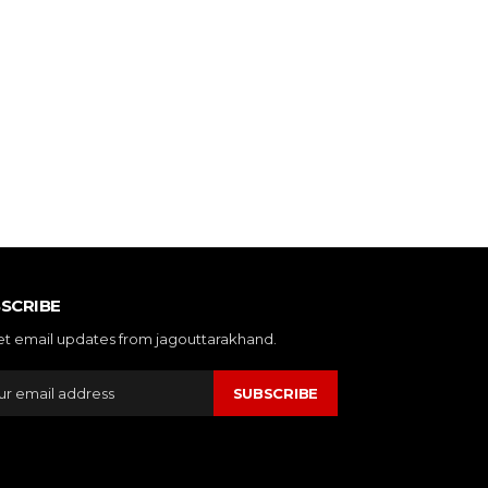
SCRIBE
et email updates from jagouttarakhand.
SUBSCRIBE