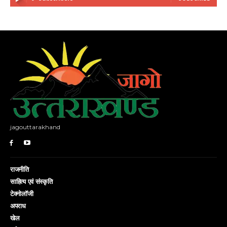
jagouttarakhand
राजनीति
साहित्य एवं संस्कृति
टेक्नोलॉजी
अपराध
खेल