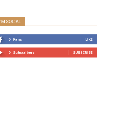
I'M SOCIAL
0
Fans
LIKE
0
Subscribers
SUBSCRIBE