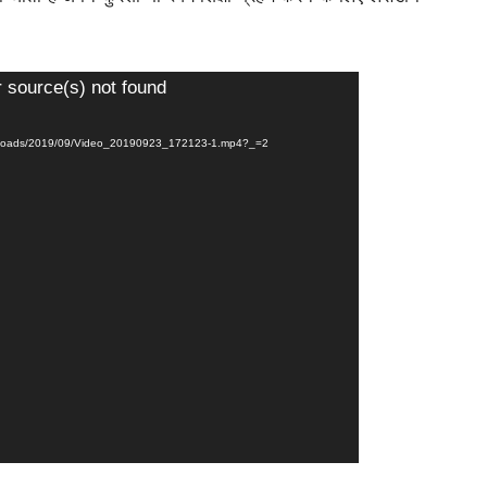
r source(s) not found
/uploads/2019/09/Video_20190923_172123-1.mp4?_=2