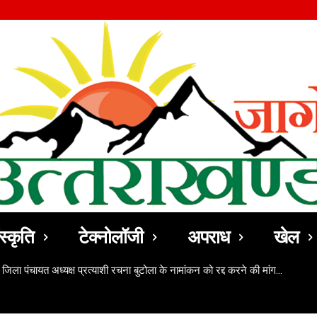
स्कृति
टेक्नोलॉजी
अपराध
खेल
 जिला पंचायत अध्यक्ष प्रत्याशी रचना बुटोला के नामांकन को रद्द करने की मांग…