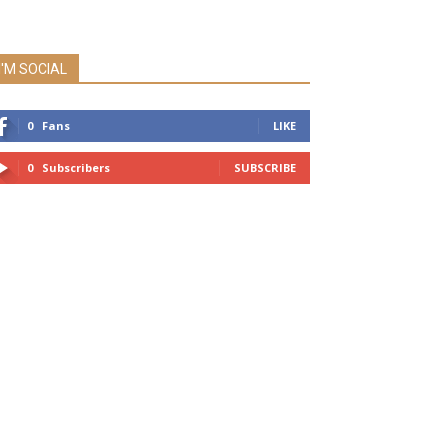
I'M SOCIAL
0
Fans
LIKE
0
Subscribers
SUBSCRIBE