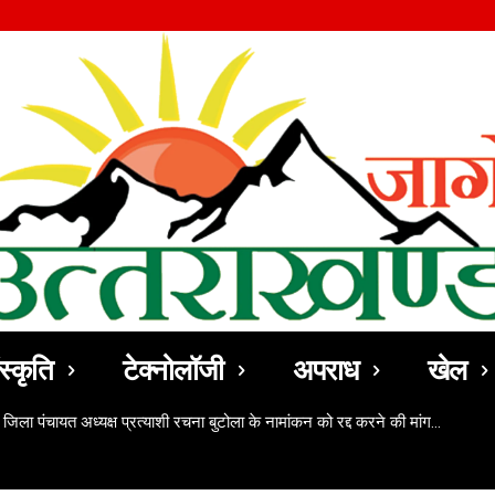
स्कृति
टेक्नोलॉजी
अपराध
खेल
 जिला पंचायत अध्यक्ष प्रत्याशी रचना बुटोला के नामांकन को रद्द करने की मांग…