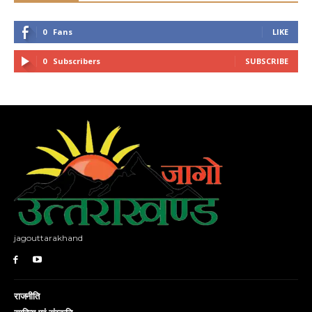
0
Fans
LIKE
0
Subscribers
SUBSCRIBE
jagouttarakhand
राजनीति