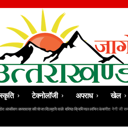
स्कृति
टेक्नोलॉजी
अपराध
खेल
ठोर आजीवन कारावास की सजा दिलवाने वाले वरिष्ठ क्रिमिनल लॉयर अवनीश नेगी जी सम्