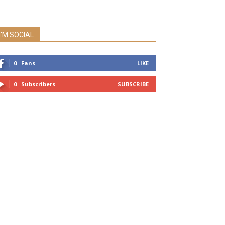
I'M SOCIAL
0
Fans
LIKE
0
Subscribers
SUBSCRIBE