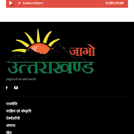
0
Subscribers
SUBSCRIBE
jagouttarakhand
राजनीति
साहित्य एवं संस्कृति
टेक्नोलॉजी
अपराध
खेल