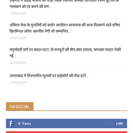
उक्रांद ने उठाई भाजपा की पौड़ी जिला पंचायत अध्यक्ष प्रत्याशी रचना बुटोला के
नामांकन को रद्द करने की मांग…
13/08/2025
अंकिता केस के मुजरिमों को कठोर आजीवन कारावास की सजा दिलवाने वाले वरिष्ठ
क्रिमिनल लॉयर अवनीश नेगी जी सम्मानित…
30/07/2025
यमुनोत्री मार्ग पर बादल फटा: दो मजदूरों की मौत,सात लापता, चारधाम यात्रा रोकी
गई…
30/06/2025
उत्तराखंड में त्रिस्तरीय चुनावों पर हाईकोर्ट की रोक हटी…
27/06/2025
I'M SOCIAL
0
Fans
LIKE