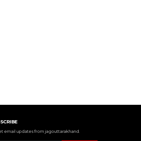
SCRIBE
et email updates from jagouttarakhand.