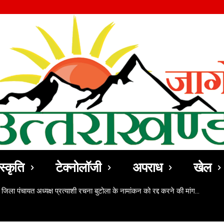
स्कृति
टेक्नोलॉजी
अपराध
खेल
 जिला पंचायत अध्यक्ष प्रत्याशी रचना बुटोला के नामांकन को रद्द करने की मांग…