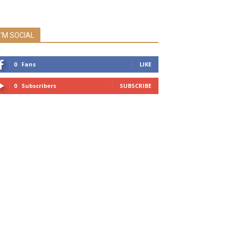
I'M SOCIAL
0
Fans
LIKE
0
Subscribers
SUBSCRIBE