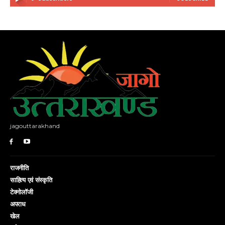
jagouttarakhand
राजनीति
साहित्य एवं संस्कृति
टेक्नोलॉजी
अपराध
खेल