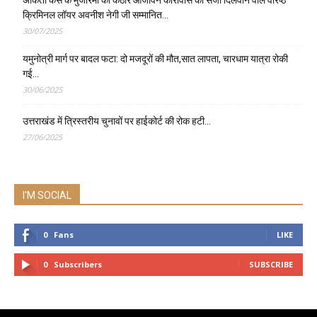
अंकिता केस के मुजरिमों को कठोर आजीवन कारावास की सजा दिलवाने वाले वरिष्ठ
क्रिमिनल लॉयर अवनीश नेगी जी सम्मानित…
30/07/2025
यमुनोत्री मार्ग पर बादल फटा: दो मजदूरों की मौत,सात लापता, चारधाम यात्रा रोकी
गई…
30/06/2025
उत्तराखंड में त्रिस्तरीय चुनावों पर हाईकोर्ट की रोक हटी…
27/06/2025
I'M SOCIAL
0
Fans
LIKE
0
Subscribers
SUBSCRIBE