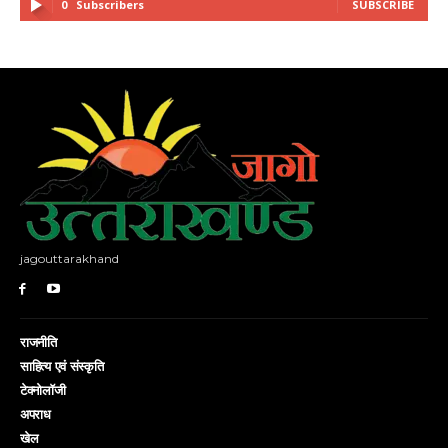
0
Subscribers
SUBSCRIBE
jagouttarakhand
राजनीति
साहित्य एवं संस्कृति
टेक्नोलॉजी
अपराध
खेल