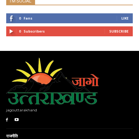
I'M SOCIAL
0
Fans
LIKE
0
Subscribers
SUBSCRIBE
jagouttarakhand
राजनीति