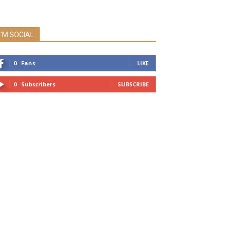
I'M SOCIAL
0
Fans
LIKE
0
Subscribers
SUBSCRIBE