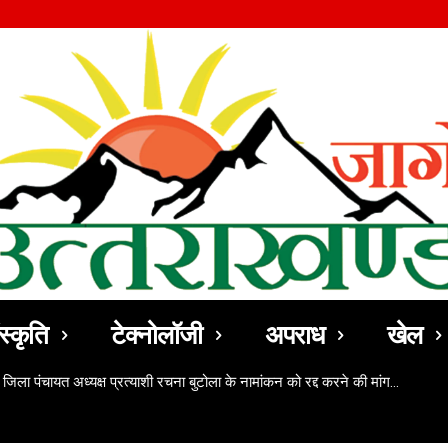
स्कृति
टेक्नोलॉजी
अपराध
खेल
 जिला पंचायत अध्यक्ष प्रत्याशी रचना बुटोला के नामांकन को रद्द करने की मांग…