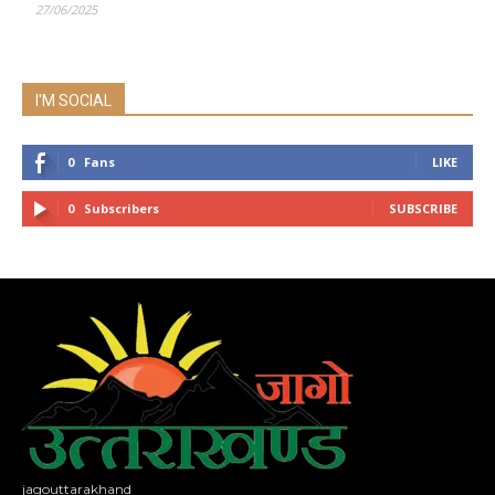
27/06/2025
I'M SOCIAL
0
Fans
LIKE
0
Subscribers
SUBSCRIBE
jagouttarakhand