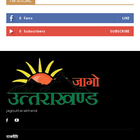
I'M SOCIAL
0
Fans
LIKE
0
Subscribers
SUBSCRIBE
jagouttarakhand
राजनीति