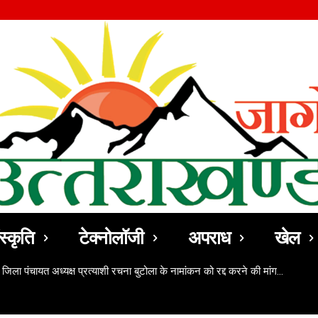
स्कृति
टेक्नोलॉजी
अपराध
खेल
 जिला पंचायत अध्यक्ष प्रत्याशी रचना बुटोला के नामांकन को रद्द करने की मांग…