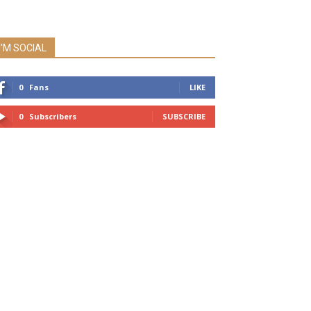
I'M SOCIAL
0
Fans
LIKE
0
Subscribers
SUBSCRIBE