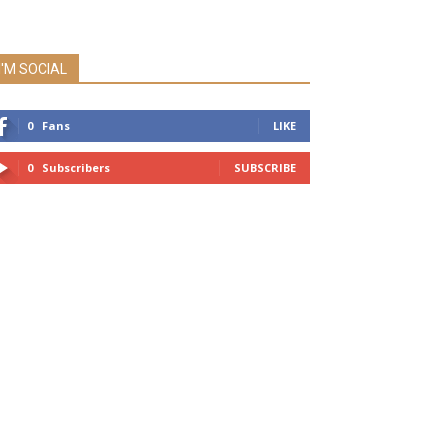
I'M SOCIAL
0
Fans
LIKE
0
Subscribers
SUBSCRIBE