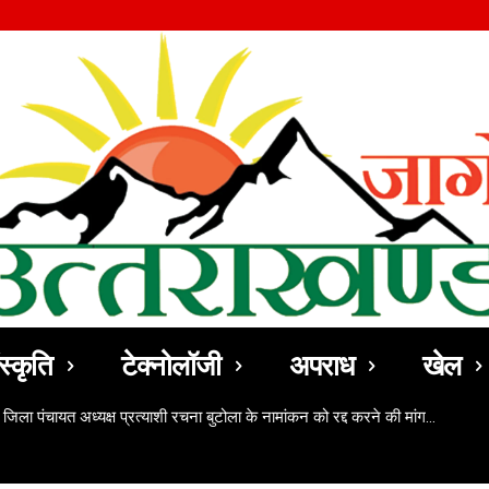
स्कृति
टेक्नोलॉजी
अपराध
खेल
 जिला पंचायत अध्यक्ष प्रत्याशी रचना बुटोला के नामांकन को रद्द करने की मांग…