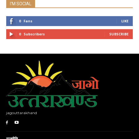
I'M SOCIAL
0
Fans
LIKE
0
Subscribers
SUBSCRIBE
jagouttarakhand
राजनीति