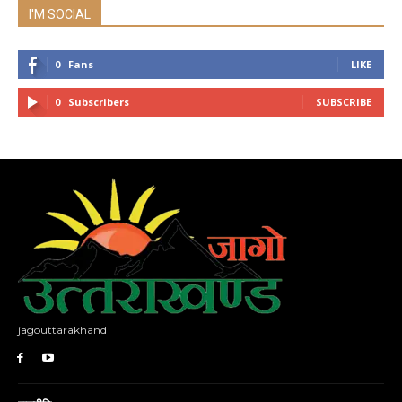
I'M SOCIAL
0
Fans
LIKE
0
Subscribers
SUBSCRIBE
jagouttarakhand