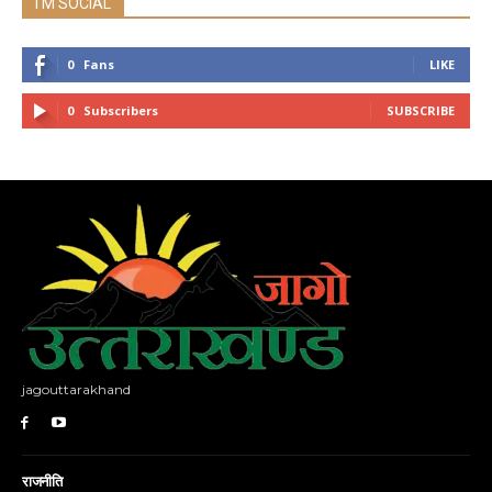
I'M SOCIAL
0
Fans
LIKE
0
Subscribers
SUBSCRIBE
jagouttarakhand
राजनीति