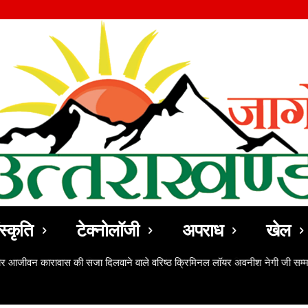
स्कृति
टेक्नोलॉजी
अपराध
खेल
ठोर आजीवन कारावास की सजा दिलवाने वाले वरिष्ठ क्रिमिनल लॉयर अवनीश नेगी जी सम्