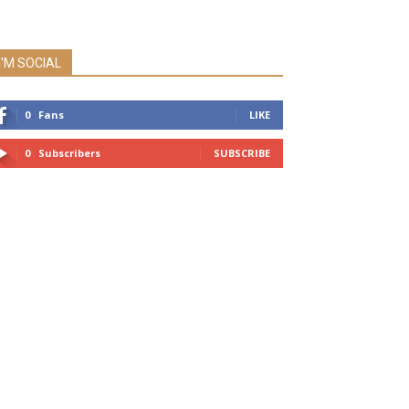
I'M SOCIAL
0
Fans
LIKE
0
Subscribers
SUBSCRIBE