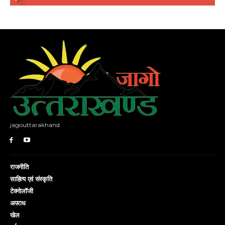
jagouttarakhand
राजनीति
साहित्य एवं संस्कृति
टेक्नोलॉजी
अपराध
खेल