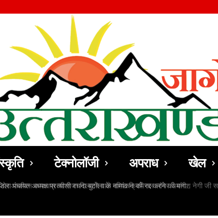
स्कृति
टेक्नोलॉजी
अपराध
खेल
ठोर आजीवन कारावास की सजा दिलवाने वाले वरिष्ठ क्रिमिनल लॉयर अवनीश नेगी जी सम्