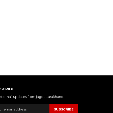
SCRIBE
et email updates from jagouttarakhand.
SUBSCRIBE