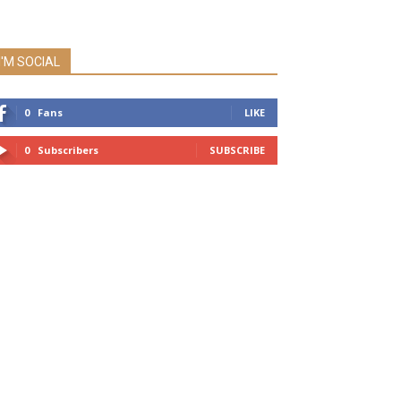
I'M SOCIAL
0
Fans
LIKE
0
Subscribers
SUBSCRIBE