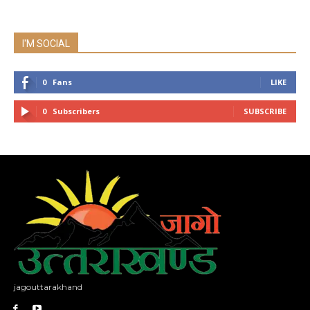
I'M SOCIAL
0
Fans
LIKE
0
Subscribers
SUBSCRIBE
jagouttarakhand