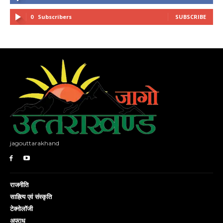
0
Subscribers
SUBSCRIBE
jagouttarakhand
राजनीति
साहित्य एवं संस्कृति
टेक्नोलॉजी
अपराध