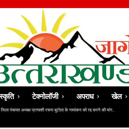
स्कृति
टेक्नोलॉजी
अपराध
खेल
 जिला पंचायत अध्यक्ष प्रत्याशी रचना बुटोला के नामांकन को रद्द करने की मांग…