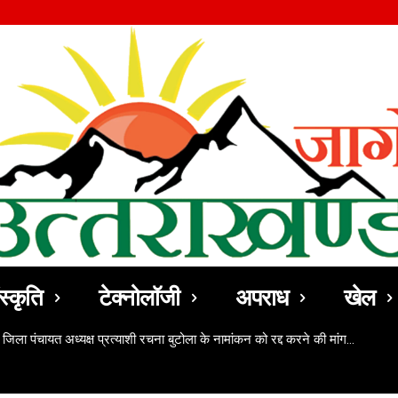
स्कृति
टेक्नोलॉजी
अपराध
खेल
 जिला पंचायत अध्यक्ष प्रत्याशी रचना बुटोला के नामांकन को रद्द करने की मांग…