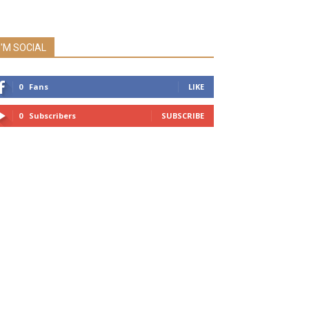
I'M SOCIAL
0
Fans
LIKE
0
Subscribers
SUBSCRIBE