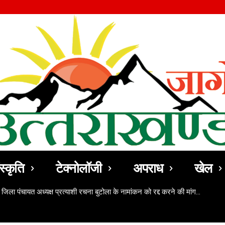
स्कृति
टेक्नोलॉजी
अपराध
खेल
 जिला पंचायत अध्यक्ष प्रत्याशी रचना बुटोला के नामांकन को रद्द करने की मांग…