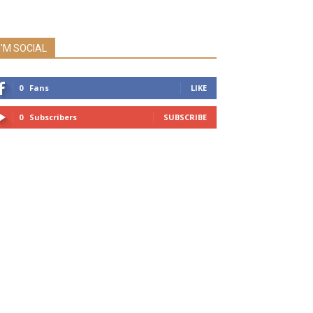
I'M SOCIAL
0
Fans
LIKE
0
Subscribers
SUBSCRIBE