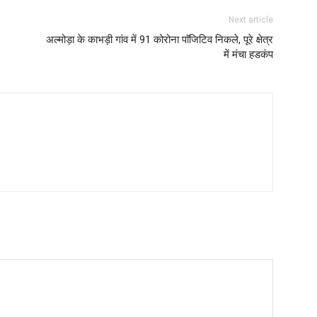
Next article
अल्मोड़ा के काभड़ी गांव में 91 कोरोना पाॅजिटिव निकले, पूरे क्षेत्र
में मंचा हडकंप