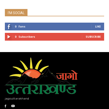
I'M SOCIAL
0
Fans
LIKE
0
Subscribers
SUBSCRIBE
jagouttarakhand