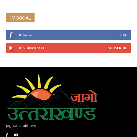
I'M SOCIAL
0
Fans
LIKE
0
Subscribers
SUBSCRIBE
jagouttarakhand