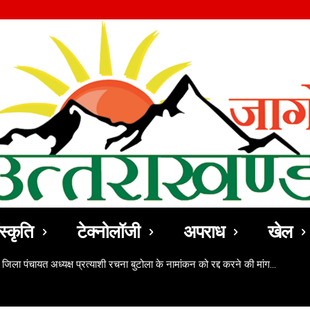
स्कृति
टेक्नोलॉजी
अपराध
खेल
 जिला पंचायत अध्यक्ष प्रत्याशी रचना बुटोला के नामांकन को रद्द करने की मांग…