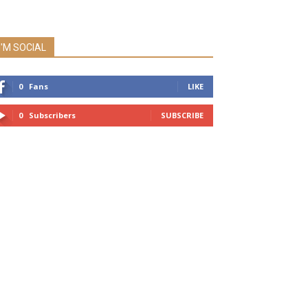
I'M SOCIAL
0
Fans
LIKE
0
Subscribers
SUBSCRIBE