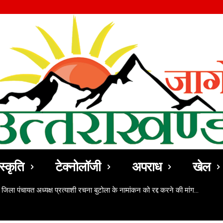
स्कृति
टेक्नोलॉजी
अपराध
खेल
 जिला पंचायत अध्यक्ष प्रत्याशी रचना बुटोला के नामांकन को रद्द करने की मांग…