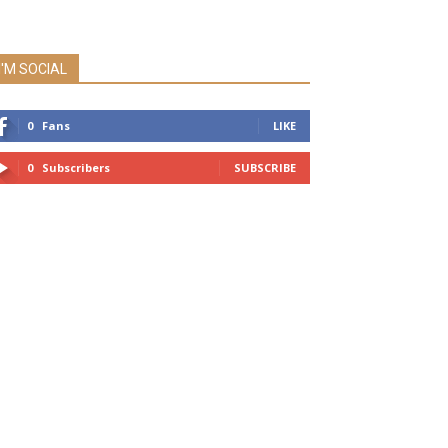
I'M SOCIAL
0
Fans
LIKE
0
Subscribers
SUBSCRIBE