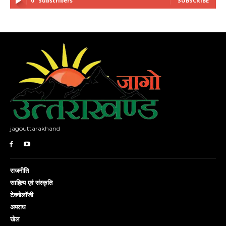
0
Subscribers
SUBSCRIBE
jagouttarakhand
राजनीति
साहित्य एवं संस्कृति
टेक्नोलॉजी
अपराध
खेल