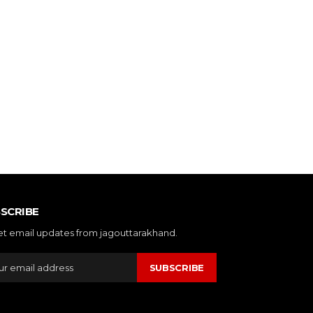
SCRIBE
et email updates from jagouttarakhand.
SUBSCRIBE