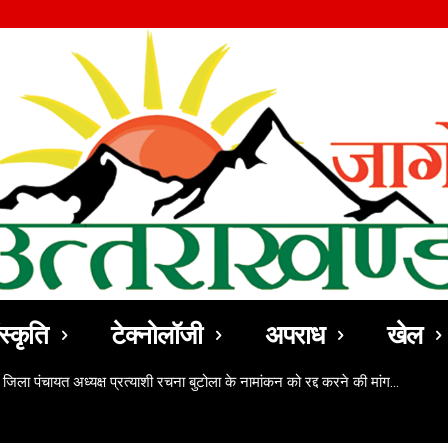
स्कृति
टेक्नोलॉजी
अपराध
खेल
 जिला पंचायत अध्यक्ष प्रत्याशी रचना बुटोला के नामांकन को रद्द करने की मांग…
ो कठोर आजीवन कारावास की सजा दिलवाने वाले वरिष्ठ क्रिमिनल लॉयर अवनीश नेगी जी 