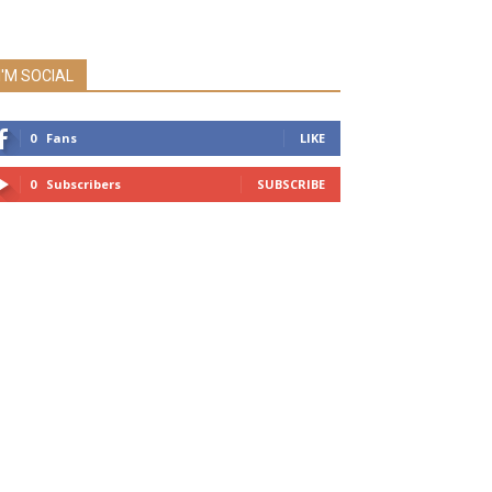
I'M SOCIAL
0
Fans
LIKE
0
Subscribers
SUBSCRIBE