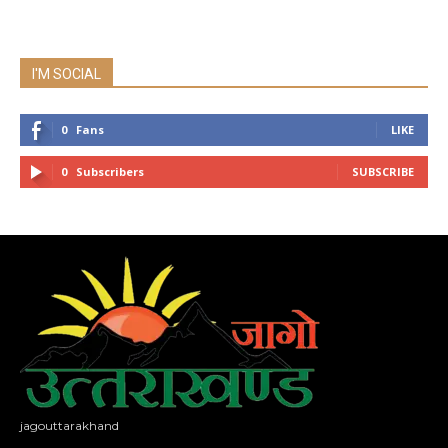
I'M SOCIAL
0
Fans
LIKE
0
Subscribers
SUBSCRIBE
jagouttarakhand