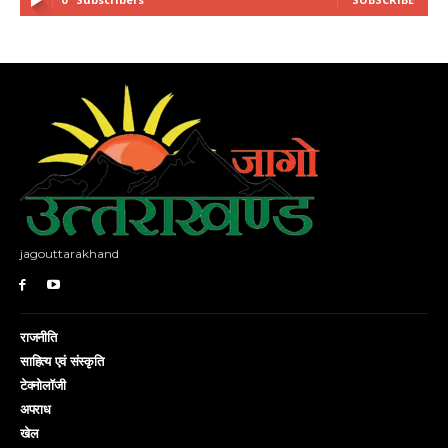
jagouttarakhand
राजनीति
साहित्य एवं संस्कृति
टेक्नोलॉजी
अपराध
खेल