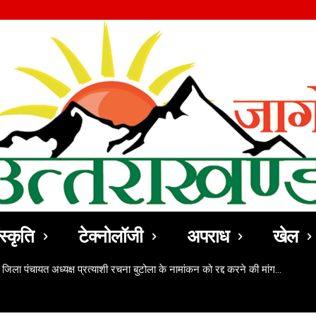
स्कृति
टेक्नोलॉजी
अपराध
खेल
 जिला पंचायत अध्यक्ष प्रत्याशी रचना बुटोला के नामांकन को रद्द करने की मांग…