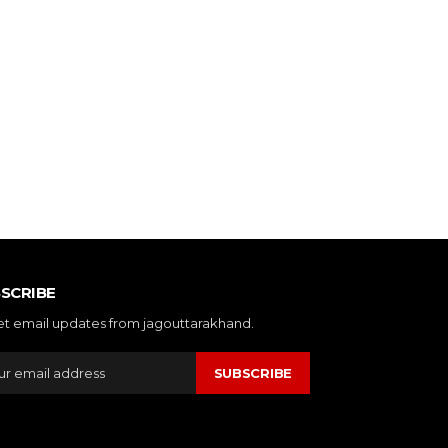
SCRIBE
et email updates from jagouttarakhand.
SUBSCRIBE