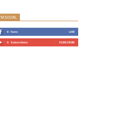
I'M SOCIAL
0
Fans
LIKE
0
Subscribers
SUBSCRIBE