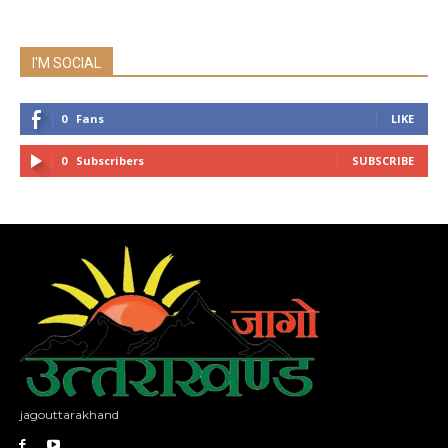
I'M SOCIAL
0
Fans
LIKE
0
Subscribers
SUBSCRIBE
jagouttarakhand