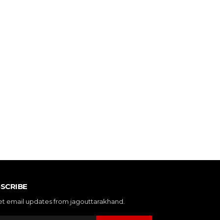
SCRIBE
et email updates from jagouttarakhand.