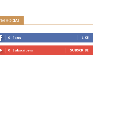
I'M SOCIAL
0
Fans
LIKE
0
Subscribers
SUBSCRIBE