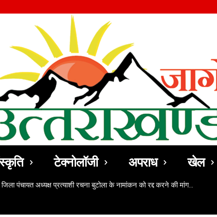
स्कृति
टेक्नोलॉजी
अपराध
खेल
 जिला पंचायत अध्यक्ष प्रत्याशी रचना बुटोला के नामांकन को रद्द करने की मांग…