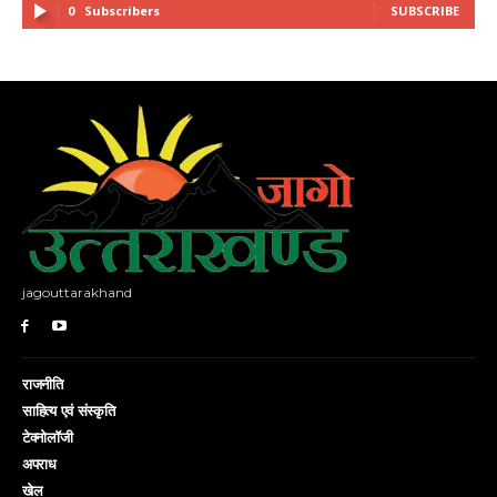
0
Subscribers
SUBSCRIBE
jagouttarakhand
राजनीति
साहित्य एवं संस्कृति
टेक्नोलॉजी
अपराध
खेल