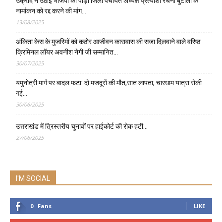
उक्रांद ने उठाई भाजपा की पौड़ी जिला पंचायत अध्यक्ष प्रत्याशी रचना बुटोला के
नामांकन को रद्द करने की मांग…
13/08/2025
अंकिता केस के मुजरिमों को कठोर आजीवन कारावास की सजा दिलवाने वाले वरिष्ठ
क्रिमिनल लॉयर अवनीश नेगी जी सम्मानित…
30/07/2025
यमुनोत्री मार्ग पर बादल फटा: दो मजदूरों की मौत,सात लापता, चारधाम यात्रा रोकी
गई…
30/06/2025
उत्तराखंड में त्रिस्तरीय चुनावों पर हाईकोर्ट की रोक हटी…
27/06/2025
I'M SOCIAL
0
Fans
LIKE