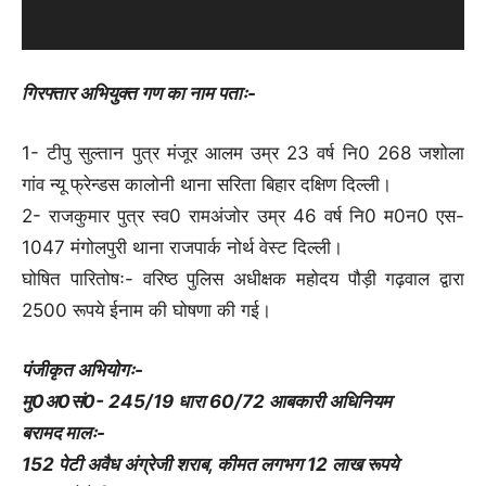
गिरफ्तार अभियुक्त गण का नाम पताः-
1- टीपु सुल्तान पुत्र मंजूर आलम उम्र 23 वर्ष नि0 268 जशोला
गांव न्यू फ्रेन्डस कालोनी थाना सरिता बिहार दक्षिण दिल्ली।
2- राजकुमार पुत्र स्व0 रामअंजोर उम्र 46 वर्ष नि0 म0न0 एस-
1047 मंगोलपुरी थाना राजपार्क नोर्थ वेस्ट दिल्ली।
घोषित पारितोषः- वरिष्ठ पुलिस अधीक्षक महोदय पौड़ी गढ़वाल द्वारा
2500 रूपये ईनाम की घोषणा की गई।
पंजीकृत अभियोगः-
मु0अ0सं0- 245/19 धारा 60/72 आबकारी अधिनियम
बरामद मालः-
152 पेटी अवैध अंग्रेजी शराब, कीमत लगभग 12 लाख रूपये