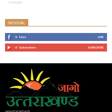
27/06/2025
I'M SOCIAL
0
Fans
LIKE
0
Subscribers
SUBSCRIBE
jagouttarakhand