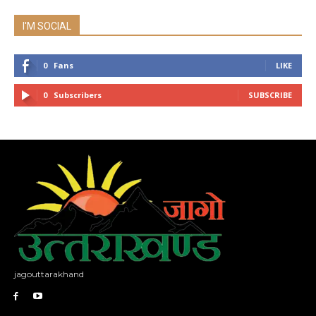
I'M SOCIAL
0
Fans
LIKE
0
Subscribers
SUBSCRIBE
jagouttarakhand