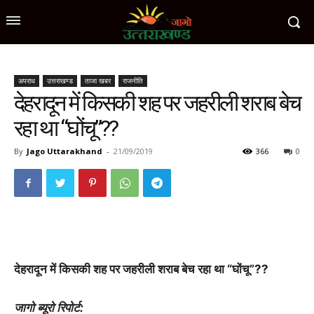
अपराध
उत्तराखण्ड
ताजा खबर
राजनीति
देहरादून में किसकी शह पर जहरीली शराब बेच
रहा था “घोंचू”??
By
Jago Uttarakhand
-
21/09/2019
366
0
देहरादून में किसकी शह पर जहरीली शराब बेच रहा था “घोंचू”??
जागो ब्यूरो रिपोर्ट: