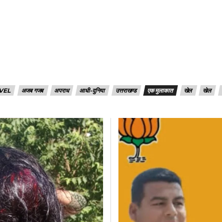
VEL
अजब गजब
अपराध
आधी-दुनिया
उत्तराखण्ड
एक मुलाकात
खेल
खेल