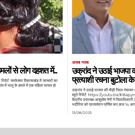
अजब गजब
मलों से लोग दहशत में..
उक्रांद ने उठाई भाजपा क
प्रत्याशी रचना बुटोला क
ंव में भालू के हमले में एक महिला घायल हो
उक्रांद ने उठाई भाजपा की पौड़ी जिला पंचायत अध्य
ब्यूरो रिपोर्ट: https://youtu.be/K8apyn9P0y8?si=4gxcSkgJha7sVWz1 उत्तराखंड क्रांति दल के
केंद्रीय उपाध्यक्ष आशुतोष नेगी ने जिलाधिकारी 
भदौरिया को प्रत्यावेदन प्रेषित कर,कल 14 अ
13/08/2025