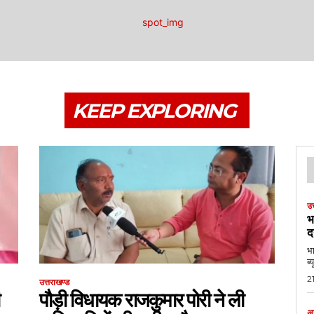
KEEP EXPLORING
उत
भ
द
भा
2
उत्तराखण्ड
पौड़ी विधायक राजकुमार पोरी ने ली
अ