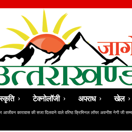
स्कृति
टेक्नोलॉजी
अपराध
खेल
ठोर आजीवन कारावास की सजा दिलवाने वाले वरिष्ठ क्रिमिनल लॉयर अवनीश नेगी जी सम्