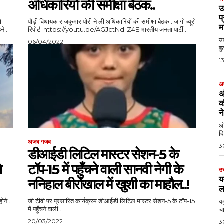
अधिकारियों की समीक्षा बैठक..
उ
प
पौड़ी विधायक राजकुमार पोरी ने ली अधिकारियों की समीक्षा बैठक.. जागो ब्यूरो
म
 के रहने...
रिपोर्ट: https://youtu.be/AGJctNd-Z4E भारतीय जनता पार्टी...
उक
06/04/2022
बु
1
अ
अ
क
न
अ
दि
अजब गजब
3
डीआईडी लिटिल मास्टर सेशन-5 के
े
टॉप-15 में पहुँचने वाली सानवी नेगी के
उत
य
ननिहाल बीरोंखाल में खुशी का माहौल..!
ल
ोने...
जी टीवी पर प्रसारित कार्यक्रम डीआईडी लिटिल मास्टर सेशन-5 के टॉप-15
यम
में पहुँचने वाली...
20/03/2022
3