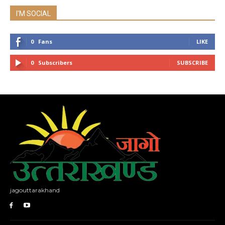
I'M SOCIAL
0
Fans
LIKE
0
Subscribers
SUBSCRIBE
jagouttarakhand